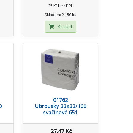
35 Kč bez DPH
Skladem: 21-50 ks
Koupit
01762
0
Ubrousky 33x33/100
svačinové 651
27,47 Kč