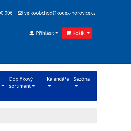
00 006
velkoobchod@kodex-horovice.cz
Přihlásit
Košík
Doplňkový
Kalendáře
Sezóna
y
sortiment