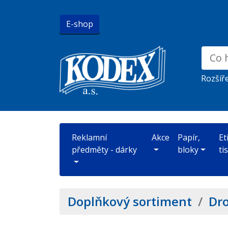
E-shop
Rozšíř
Reklamní
Akce
Papír,
Et
předměty - dárky
bloky
ti
Doplňkový sortiment
/
Dro