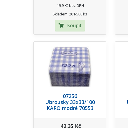
19,9 Kč bez DPH
Skladem: 201-500 ks
Koupit
07256
Ubrousky 33x33/100
KARO modré 70553
42,35 Kč