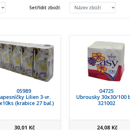
Setřídit zboží:
05989
04725
apesníčky Lilien 3-vr.
Ubrousky 30x30/100 b
x10ks (krabice 27 bal.)
321002
30,01 Kč
24,08 Kč