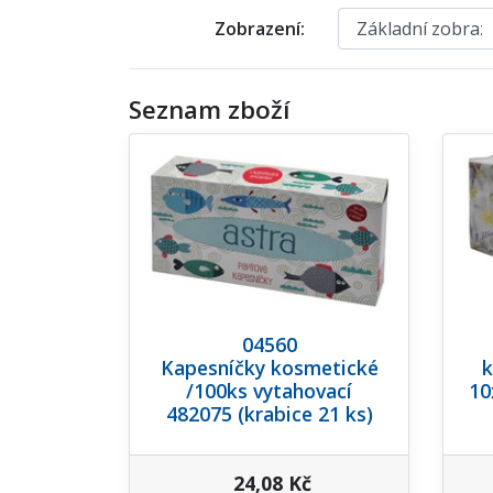
Zobrazení:
Seznam zboží
04560
Kapesníčky kosmetické
k
/100ks vytahovací
10
482075 (krabice 21 ks)
24,08 Kč