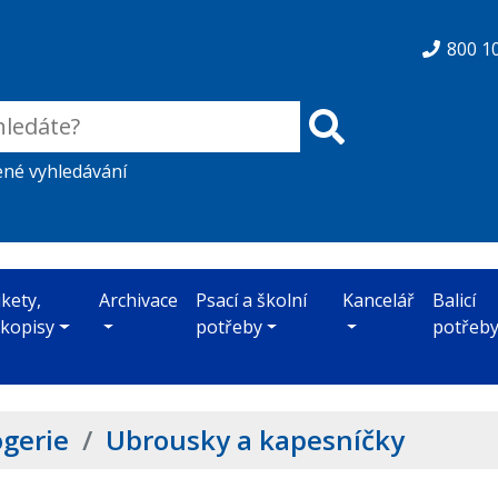
800 1
ené vyhledávání
ikety,
Archivace
Psací a školní
Kancelář
Balicí
skopisy
potřeby
potřeb
gerie
/
Ubrousky a kapesníčky