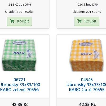
24,8 Kč bez DPH
19,9 Kč bez DPH
Skladem: 201-500 ks
Skladem: 201-500 ks
Koupit
Koupit
06721
04545
Ubrousky 33x33/100
Ubrousky 33x33/10
KARO zelené 70556
KARO žluté 70555
42,35 Kč
42,35 Kč