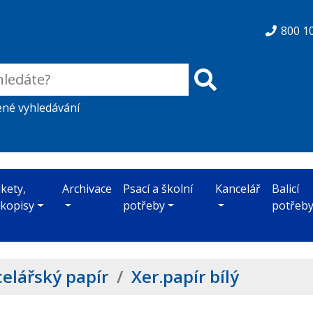
800 1
ené vyhledávání
ikety,
Archivace
Psací a školní
Kancelář
Balicí
skopisy
potřeby
potřeb
elářský papír
/
Xer.papír bílý