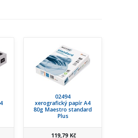
02494
A4
xerografický papír A4
80g Maestro standard
Plus
119,79 Kč