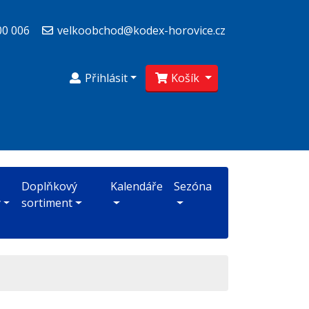
00 006
velkoobchod@kodex-horovice.cz
Přihlásit
Košík
Doplňkový
Kalendáře
Sezóna
y
sortiment