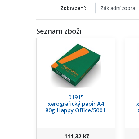
Zobrazení:
Seznam zboží
01915
xerografický papír A4
x
80g Happy Office/500 l.
111,32 Kč