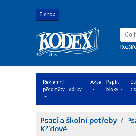
E-shop
Rozšíř
Reklamní
Akce
Papír,
Et
předměty - dárky
bloky
ti
Psací a školní potřeby
/
Ps
Křídové