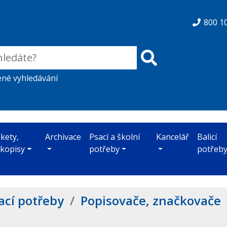
800 1
ené vyhledávání
ikety,
Archivace
Psací a školní
Kancelář
Balicí
skopisy
potřeby
potřeb
ací potřeby
/
Popisovače, značkovače