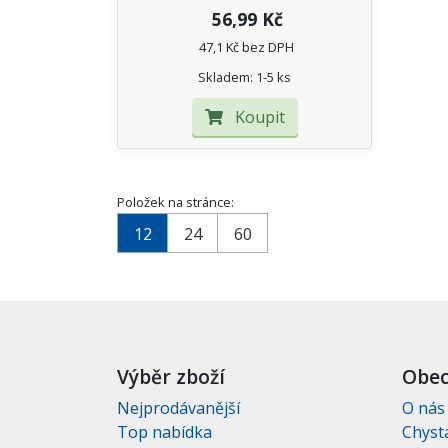
56,99 Kč
47,1 Kč bez DPH
Skladem: 1-5 ks
Koupit
Položek na stránce:
12
24
60
Výběr zboží
Obec
Nejprodávanější
O nás
Top nabídka
Chyst