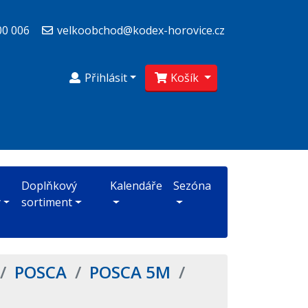
00 006
velkoobchod@kodex-horovice.cz
Přihlásit
Košík
Doplňkový
Kalendáře
Sezóna
y
sortiment
/
POSCA
/
POSCA 5M
/