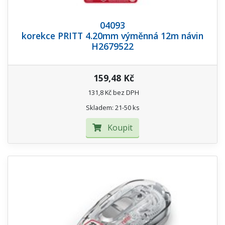
04093
korekce PRITT 4.20mm výměnná 12m návin
H2679522
159,48 Kč
131,8 Kč bez DPH
Skladem: 21-50 ks
Koupit