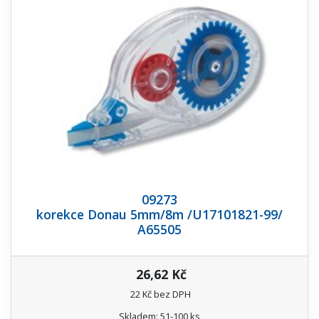
09273
korekce Donau 5mm/8m /U17101821-99/
A65505
26,62 Kč
22 Kč bez DPH
Skladem: 51-100 ks