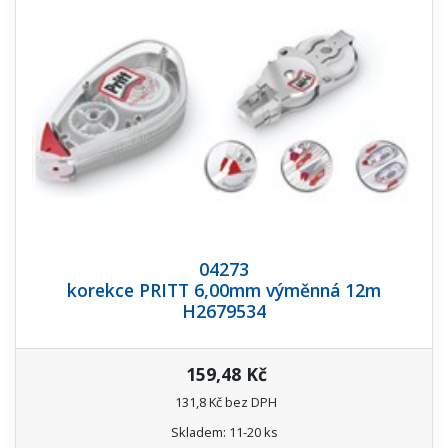
04273
korekce PRITT 6,00mm výměnná 12m
H2679534
159,48 Kč
131,8 Kč bez DPH
Skladem: 11-20 ks