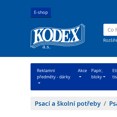
E-shop
Rozšíř
Reklamní
Akce
Papír,
Et
předměty - dárky
bloky
ti
Psací a školní potřeby
/
Ps