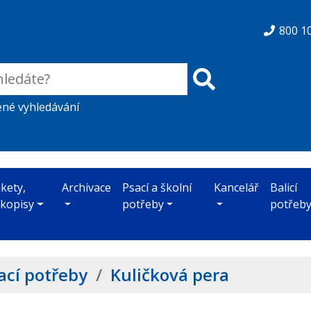
800 1
ené vyhledávání
ikety,
Archivace
Psací a školní
Kancelář
Balicí
skopisy
potřeby
potřeb
ací potřeby
/
Kuličková pera