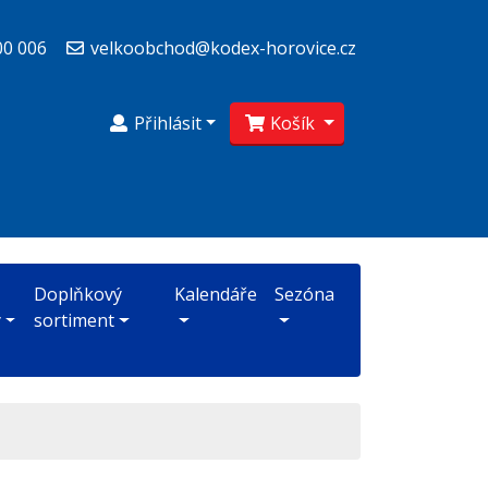
00 006
velkoobchod@kodex-horovice.cz
Přihlásit
Košík
Doplňkový
Kalendáře
Sezóna
y
sortiment